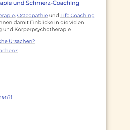
rapie und Schmerz-Coaching
erapie
,
Osteopathie
und
Life Coaching
.
hnen damit Einblicke in die vielen
ng und Körperpsychotherapie.
sche Ursachen?
sachen?
nen?!