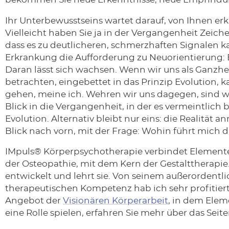
bekommen Sie neue Erkenntnisse, neue Empfindu
Ihr Unterbewusstseins wartet darauf, von Ihnen er
Vielleicht haben Sie ja in der Vergangenheit Zeic
dass es zu deutlicheren, schmerzhaften Signalen ka
Erkrankung die Aufforderung zu Neuorientierung:
Daran lässt sich wachsen. Wenn wir uns als Ganzhei
betrachten, eingebettet in das Prinzip Evolution,
gehen, meine ich. Wehren wir uns dagegen, sind w
Blick in die Vergangenheit, in der es vermeintlich 
Evolution. Alternativ bleibt nur eins: die Realit
Blick nach vorn, mit der Frage: Wohin führt mich 
IMpuls® Körperpsychotherapie verbindet Element
der Osteopathie, mit dem Kern der Gestalttherapi
entwickelt und lehrt sie. Von seinem außerordentl
therapeutischen Kompetenz hab ich sehr profitiert
Angebot der
Visionären Körperarbeit
, in dem Ele
eine Rolle spielen, erfahren Sie mehr über das Sei