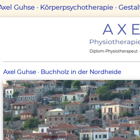
Axel Guhse · Körperpsychotherapie · Gesta
Axel Guhse · Buchholz in der Nordheide