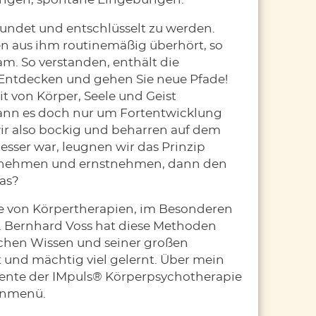
ngen, spontane Eingebungen.
kundet und entschlüsselt zu werden.
hen aus ihm routinemäßig überhört, so
m. So verstanden, enthält die
 Entdecken und gehen Sie neue Pfade!
t von Körper, Seele und Geist
 kann es doch nur um Fortentwicklung
ir also bockig und beharren auf dem
besser war, leugnen wir das Prinzip
ät annehmen und ernstnehmen, dann den
das?
e von Körpertherapien, im Besonderen
e. Bernhard Voss hat diese Methoden
ichen Wissen und seiner großen
 und mächtig viel gelernt. Über mein
mente der IMpuls® Körperpsychotherapie
tenmenü.