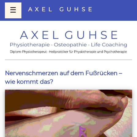
☰
AXEL GUHSE
Nervenschmerzen auf dem Fußrücken –
wie kommt das?