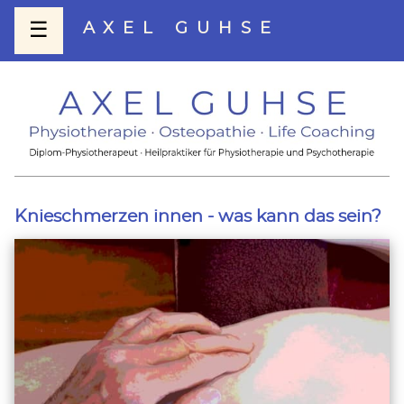
☰
AXEL GUHSE
Knieschmerzen innen - was kann das sein?